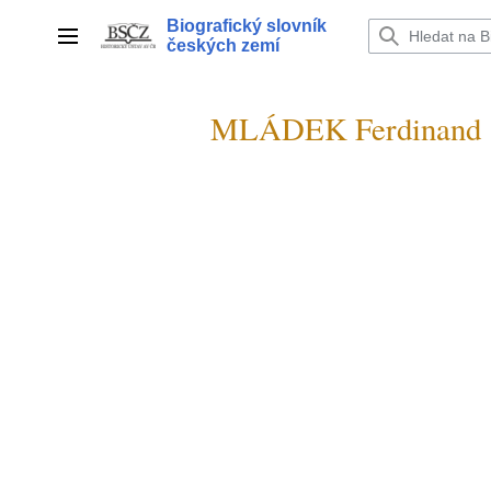
Přeskočit
Biografický slovník
na
Hlavní menu
českých zemí
obsah
MLÁDEK Ferdinand 