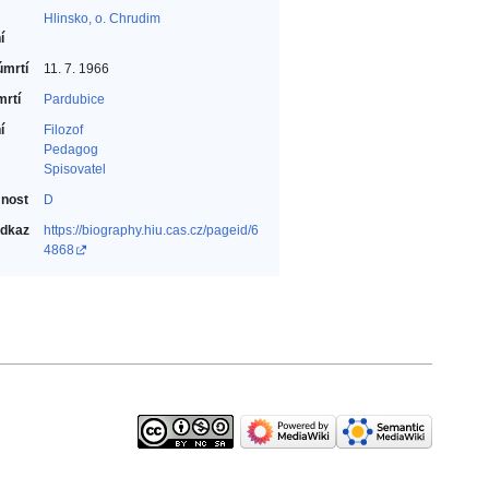
Hlinsko, o. Chrudim
í
úmrtí
11. 7. 1966
mrtí
Pardubice
í
Filozof‎
Pedagog‎
Spisovatel‎
nost
D
odkaz
https://biography.hiu.cas.cz/pageid/6
4868