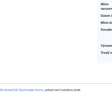
Místo
narozen
Datum 
Místo ú
Povolán
Význam
Trvalý 
lo komerčně-Zachovejte licenci
, pokud není uvedeno jinak.