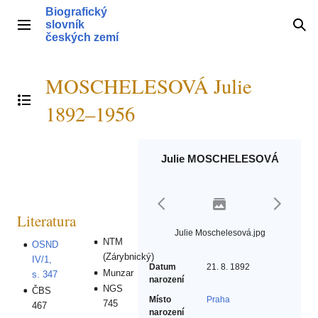
Přeskočit
Biografický
na
slovník
Hlavní menu
Hle
obsah
českých zemí
MOSCHELESOVÁ Julie
Přepnout obsah
1892–1956
Julie MOSCHELESOVÁ
Literatura
Julie Moschelesová.jpg
NTM
OSND
(Zárybnický)
IV/1,
Datum
21. 8. 1892
Munzar
s. 347
narození
NGS
ČBS
Místo
Praha
745
467
narození