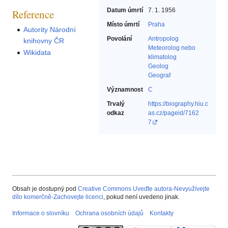
Datum úmrtí
7. 1. 1956
Reference
Místo úmrtí
Praha
Autority Národní
Povolání
Antropolog‎
knihovny ČR
Meteorolog nebo
Wikidata
klimatolog‎
Geolog‎
Geograf‎
Významnost
C
Trvalý
https://biography.hiu.c
odkaz
as.cz/pageid/7162
7
Obsah je dostupný pod
Creative Commons Uveďte autora-Nevyužívejte
dílo komerčně-Zachovejte licenci
, pokud není uvedeno jinak.
Informace o slovníku
Ochrana osobních údajů
Kontakty