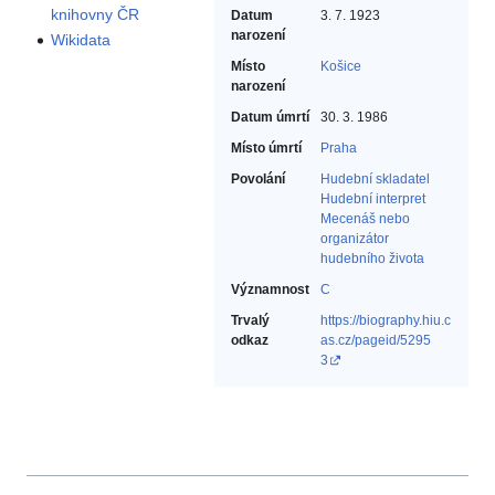
knihovny ČR
Datum
3. 7. 1923
narození
Wikidata
Místo
Košice
narození
Datum úmrtí
30. 3. 1986
Místo úmrtí
Praha
Povolání
Hudební skladatel‎
Hudební interpret‎
Mecenáš nebo
organizátor
hudebního života‎
Významnost
C
Trvalý
https://biography.hiu.c
odkaz
as.cz/pageid/5295
3