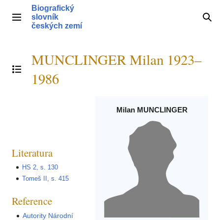
Přeskočit
Biografický
na
slovník
Hlavní menu
Hle
obsah
českých zemí
MUNCLINGER Milan 1923–
Přepnout obsah
1986
Milan MUNCLINGER
Literatura
HS 2, s. 130
Tomeš II, s. 415
Reference
Autority Národní