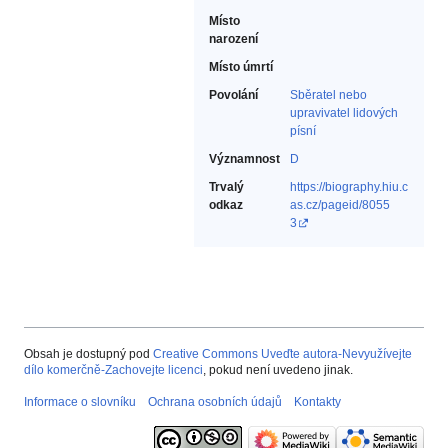
Místo
narození
Místo úmrtí
Povolání
Sběratel nebo
upravivatel lidových
písní‎
Významnost
D
Trvalý
https://biography.hiu.c
odkaz
as.cz/pageid/8055
3
Obsah je dostupný pod
Creative Commons Uveďte autora-Nevyužívejte
dílo komerčně-Zachovejte licenci
, pokud není uvedeno jinak.
Informace o slovníku
Ochrana osobních údajů
Kontakty