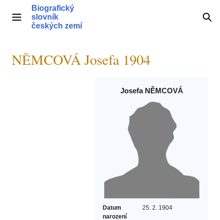
Přeskočit
Biografický
na
slovník
Hlavní menu
Hle
obsah
českých zemí
NĚMCOVÁ Josefa 1904
Josefa NĚMCOVÁ
Datum
25. 2. 1904
narození