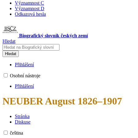
Významnost C
Významnost D
Odkazová hesla
Biografický slovník českých zemí
Hledat
Hledat
Přihlášení
Osobní nástroje
Přihlášení
NEUBER August 1826–1907
Stránka
Diskuse
čeština