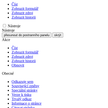
Číst
Zobrazit formulář
Zobrazit zdroj
Zobrazit historii
Nástroje
Nástroje
přesunout do postranního panelu
skrýt
Akce
Číst
Zobrazit formulář
Zobrazit zdroj
Zobrazit historii
Obnovit
Obecné
Odkazuje sem
Související změny
Speciální stránky
Verze k tisku
Trvalý odkaz
Informace o stránce
Citovat stránku