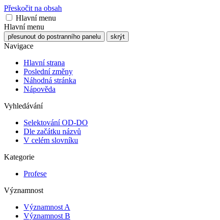
Přeskočit na obsah
Hlavní menu
Hlavní menu
přesunout do postranního panelu
skrýt
Navigace
Hlavní strana
Poslední změny
Náhodná stránka
Nápověda
Vyhledávání
Selektování OD-DO
Dle začátku názvů
V celém slovníku
Kategorie
Profese
Významnost
Významnost A
Významnost B