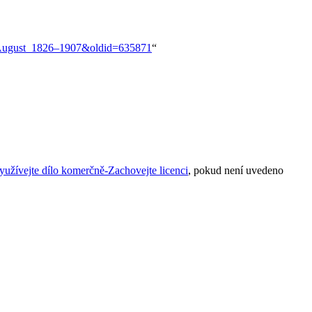
R_August_1826–1907&oldid=635871
“
žívejte dílo komerčně-Zachovejte licenci
, pokud není uvedeno