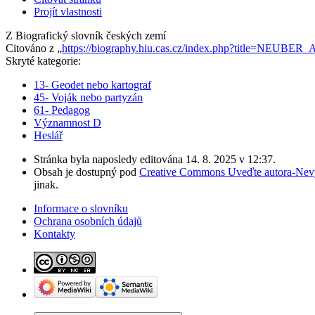
Projít vlastnosti
Z Biografický slovník českých zemí
Citováno z „
https://biography.hiu.cas.cz/index.php?title=NEUBE
Skryté kategorie:
13- Geodet nebo kartograf
45- Voják nebo partyzán
61- Pedagog
Významnost D
Heslář
Stránka byla naposledy editována 14. 8. 2025 v 12:37.
Obsah je dostupný pod
Creative Commons Uveďte autora-Nevyu
jinak.
Informace o slovníku
Ochrana osobních údajů
Kontakty