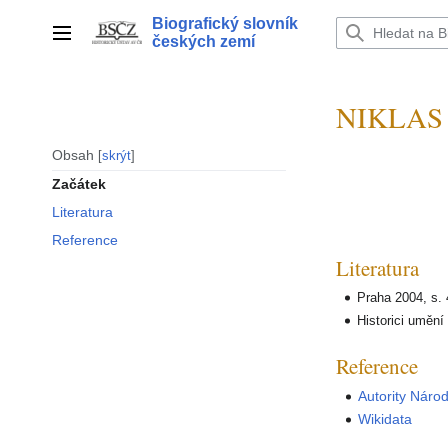
Přeskočit
Biografický slovník
na
Hlavní menu
českých zemí
obsah
NIKLAS J
Obsah
skrýt
Začátek
Literatura
Reference
Literatura
Praha 2004, s.
Historici umění
Reference
Autority Náro
Wikidata