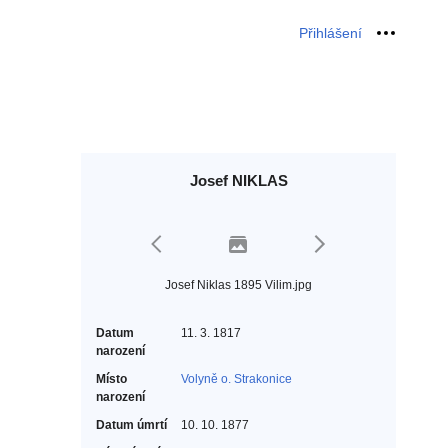
Přihlášení
Osobní 
Josef NIKLAS
Josef Niklas 1895 Vilim.jpg
Datum
11. 3. 1817
narození
Místo
Volyně o. Strakonice
narození
Datum úmrtí
10. 10. 1877