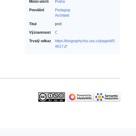
Místo úmrtí
Praha
Povolání
Pedagog‎
Architekt‎
Titul
prof.
Významnost
C
Trvalý odkaz
https://biography.hiu.cas.cz/pageid/5
4617