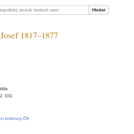
Hledat
osef 1817–1877
 449n
 2, 1011
dní knihovny ČR