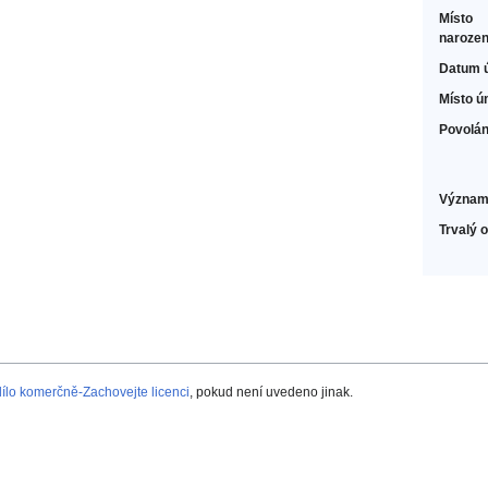
Místo
narozen
Datum 
Místo ú
Povolán
Význam
Trvalý 
lo komerčně-Zachovejte licenci
, pokud není uvedeno jinak.