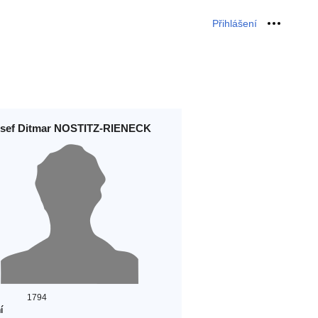
Přihlášení
Osobní 
sef Ditmar NOSTITZ-RIENECK
1794
í