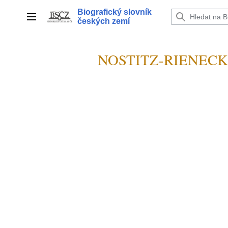
Přeskočit
Biografický slovník
na
Hlavní menu
českých zemí
obsah
NOSTITZ-RIENECK J