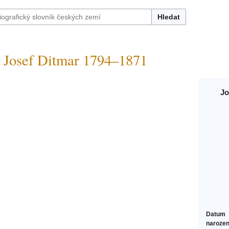
Hledat
osef Ditmar 1794–1871
Jo
Datum
narozen