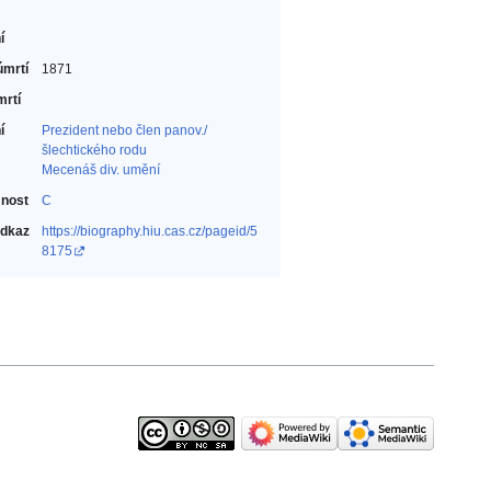
í
úmrtí
1871
mrtí
í
Prezident nebo člen panov./
šlechtického rodu‎
Mecenáš div. umění‎
nost
C
odkaz
https://biography.hiu.cas.cz/pageid/5
8175