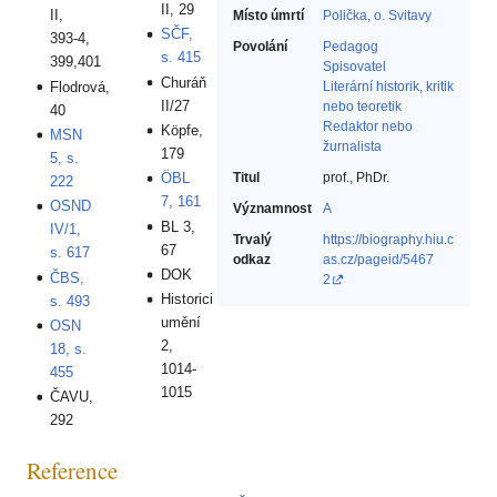
II, 29
II,
Místo úmrtí
Polička, o. Svitavy
SČF,
393-4,
Povolání
Pedagog‎
s. 415
399,401
Spisovatel‎
Churáň
Flodrová,
Literární historik, kritik
II/27
nebo teoretik‎
40
Redaktor nebo
Köpfe,
MSN
žurnalista‎
179
5, s.
Titul
prof., PhDr.
ÖBL
222
7, 161
OSND
Významnost
A
BL 3,
IV/1,
Trvalý
https://biography.hiu.c
67
s. 617
odkaz
as.cz/pageid/5467
DOK
ČBS,
2
Historici
s. 493
umění
OSN
2,
18, s.
1014-
455
1015
ČAVU,
292
Reference