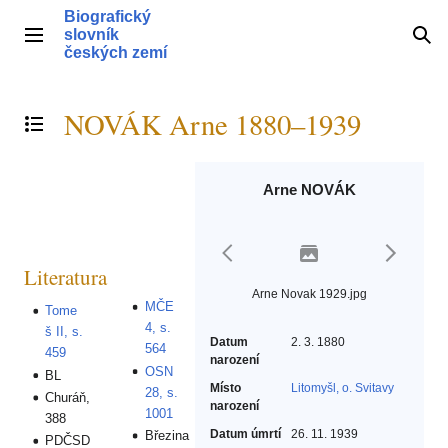
Přeskočit
Biografický
na
slovník
Hlavní menu
Hle
obsah
českých zemí
NOVÁK Arne 1880–1939
Přepnout obsah
Arne NOVÁK
Literatura
Arne Novak 1929.jpg
MČE
Tome
4, s.
š II, s.
Datum
2. 3. 1880
564
459
narození
OSN
BL
Místo
Litomyšl, o. Svitavy
28, s.
Churáň,
narození
1001
388
Datum úmrtí
26. 11. 1939
Březina
PDČSD