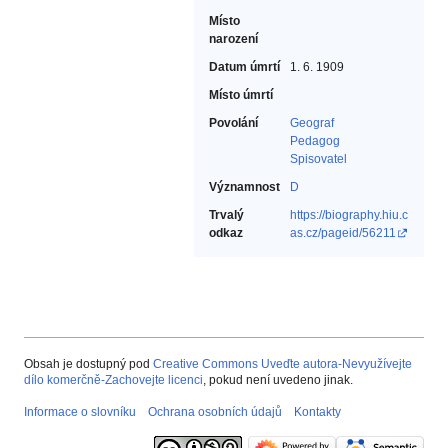
Místo
narození
Datum úmrtí
1. 6. 1909
Místo úmrtí
Povolání
Geograf‎
Pedagog‎
Spisovatel‎
Významnost
D
Trvalý
https://biography.hiu.c
odkaz
as.cz/pageid/56211
Obsah je dostupný pod
Creative Commons Uveďte autora-Nevyužívejte
dílo komerčně-Zachovejte licenci
, pokud není uvedeno jinak.
Informace o slovníku
Ochrana osobních údajů
Kontakty