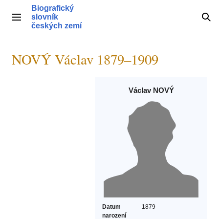
Přeskočit
Biografický
na
slovník
Hlavní menu
Hle
obsah
českých zemí
NOVÝ Václav 1879–1909
Václav NOVÝ
Datum
1879
narození