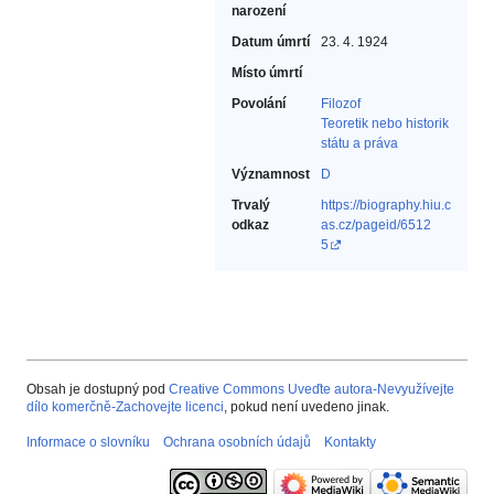
narození
Datum úmrtí
23. 4. 1924
Místo úmrtí
Povolání
Filozof‎
Teoretik nebo historik
státu a práva‎
Významnost
D
Trvalý
https://biography.hiu.c
odkaz
as.cz/pageid/6512
5
Obsah je dostupný pod
Creative Commons Uveďte autora-Nevyužívejte
dílo komerčně-Zachovejte licenci
, pokud není uvedeno jinak.
Informace o slovníku
Ochrana osobních údajů
Kontakty