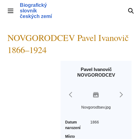
Přeskočit
Biografický
na
slovník
Hlavní menu
Hle
obsah
českých zemí
NOVGORODCEV Pavel Ivanovič
1866–1924
Pavel Ivanovič
NOVGORODCEV
Novgorodtsev.jpg
Datum
1866
narození
Místo