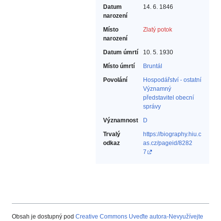
Datum
14. 6. 1846
narození
Místo
Zlatý potok
narození
Datum úmrtí
10. 5. 1930
Místo úmrtí
Bruntál
Povolání
Hospodářství - ostatní‎
Významný
představitel obecní
správy‎
Významnost
D
Trvalý
https://biography.hiu.c
odkaz
as.cz/pageid/8282
7
Obsah je dostupný pod
Creative Commons Uveďte autora-Nevyužívejte