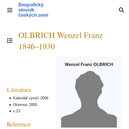
Přeskočit
Biografický
na
slovník
Hlavní menu
Hle
obsah
českých zemí
OLBRICH Wenzel Franz
Přepnout obsah
1846–1930
Wenzel Franz OLBRICH
Literatura
Kalendář výročí 2006
Olomouc 2005
s.23
Reference