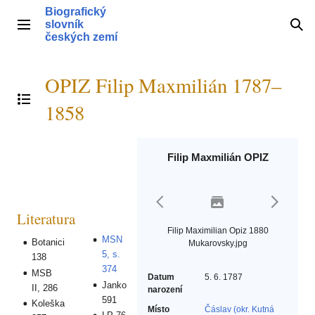
Přeskočit
Biografický
na
slovník
Hlavní menu
Hle
obsah
českých zemí
OPIZ Filip Maxmilián 1787–
Přepnout obsah
1858
Filip Maxmilián OPIZ
Literatura
Filip Maximilian Opiz 1880
MSN
Botanici
Mukarovsky.jpg
5, s.
138
374
MSB
Datum
5. 6. 1787
Janko
II, 286
narození
591
Koleška
Místo
Čáslav (okr. Kutná