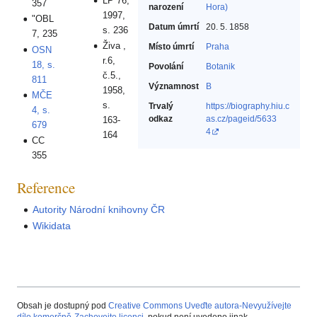
LP 76,
357
narození
Hora)
1997,
"OBL
Datum úmrtí
20. 5. 1858
s. 236
7, 235
Živa ,
Místo úmrtí
Praha
OSN
r.6,
18, s.
Povolání
Botanik‎
č.5.,
811
Významnost
B
1958,
MČE
s.
Trvalý
https://biography.hiu.c
4, s.
odkaz
as.cz/pageid/5633
163-
679
4
164
CC
355
Reference
Autority Národní knihovny ČR
Wikidata
Obsah je dostupný pod
Creative Commons Uveďte autora-Nevyužívejte