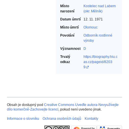
Místo
Kostelec nad Labem
narození
(okr. Mělník)
Datum úmrtí
12. 11. 1971
Místo úmrtí
Olomouc
Povolání
Odborník rostlinné
výroby‎
Významnost
D
Trvalý
https://biography.hiu.c
odkaz
as.cz/pageid/8203
9
Obsah je dostupný pod
Creative Commons Uveďte autora-Nevyužívejte
dílo komerčně-Zachovejte licenci
, pokud není uvedeno jinak.
Informace o slovníku
Ochrana osobních údajů
Kontakty