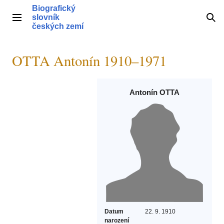
Přeskočit
Biografický
na
slovník
Hlavní menu
Hle
obsah
českých zemí
OTTA Antonín 1910–1971
Antonín OTTA
Datum
22. 9. 1910
narození