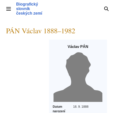
Přeskočit
Biografický
na
slovník
Hlavní menu
Hle
obsah
českých zemí
PÁN Václav 1888–1982
Václav PÁN
Datum
16. 9. 1888
narození