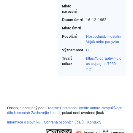
Místo
narození
Datum úmrtí
16. 12. 1982
Místo úmrtí
Povolání
Hospodářství - ostatní‎
Voják nebo partyzán‎
Významnost
D
Trvalý
https://biography.hiu.c
odkaz
as.cz/pageid/7930
2
Obsah je dostupný pod
Creative Commons Uveďte autora-Nevyužívejte
dílo komerčně-Zachovejte licenci
, pokud není uvedeno jinak.
Informace o slovníku
Ochrana osobních údajů
Kontakty