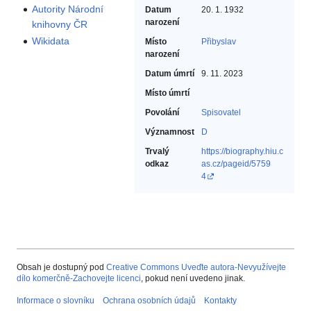
Autority Národní
Datum
20. 1. 1932
narození
knihovny ČR
Wikidata
Místo
Přibyslav
narození
Datum úmrtí
9. 11. 2023
Místo úmrtí
Povolání
Spisovatel‎
Významnost
D
Trvalý
https://biography.hiu.c
odkaz
as.cz/pageid/5759
4
Obsah je dostupný pod
Creative Commons Uveďte autora-Nevyužívejte
dílo komerčně-Zachovejte licenci
, pokud není uvedeno jinak.
Informace o slovníku
Ochrana osobních údajů
Kontakty