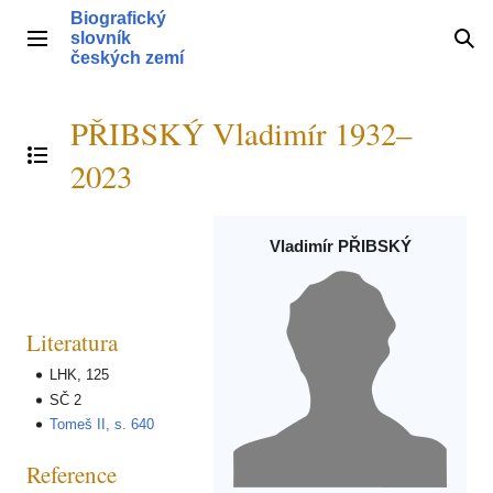
Přeskočit
Biografický
na
slovník
Hlavní menu
Hle
obsah
českých zemí
PŘIBSKÝ Vladimír 1932–
Přepnout obsah
2023
Vladimír PŘIBSKÝ
Literatura
LHK, 125
SČ 2
Tomeš II, s. 640
Reference