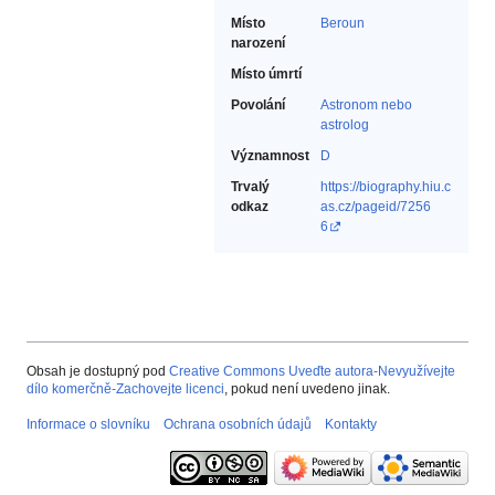
Místo
Beroun
narození
Místo úmrtí
Povolání
Astronom nebo
astrolog‎
Významnost
D
Trvalý
https://biography.hiu.c
odkaz
as.cz/pageid/7256
6
Obsah je dostupný pod
Creative Commons Uveďte autora-Nevyužívejte
dílo komerčně-Zachovejte licenci
, pokud není uvedeno jinak.
Informace o slovníku
Ochrana osobních údajů
Kontakty