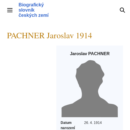
Přeskočit
Biografický
na
slovník
Hlavní menu
Hle
obsah
českých zemí
PACHNER Jaroslav 1914
Jaroslav PACHNER
Datum
26. 4. 1914
narození