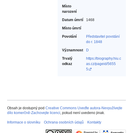
Místo
narození
Datum úmrtí
1468
Místo úmrtí
Povolání
Představitel povstání
do r. 1848‎
Významnost
D
Trvalý
https://biography.hiu.c
odkaz
as.cz/pageid/5655
5
Obsah je dostupný pod
Creative Commons Uveďte autora-Nevyužívejte
dílo komerčně-Zachovejte licenci
, pokud není uvedeno jinak.
Informace o slovníku
Ochrana osobních údajů
Kontakty