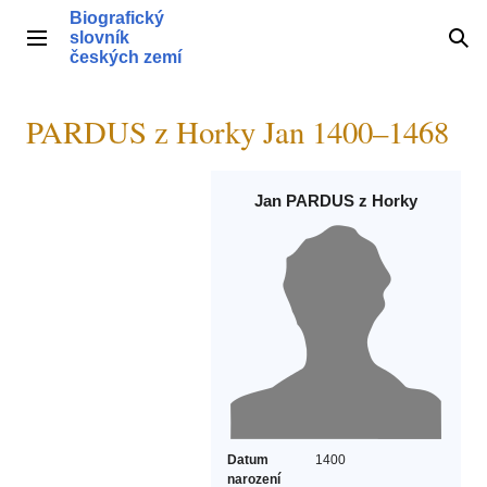
Přeskočit
Biografický
na
slovník
Hlavní menu
Hle
obsah
českých zemí
PARDUS z Horky Jan 1400–1468
Jan PARDUS z Horky
Datum
1400
narození