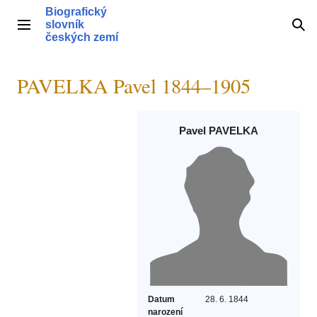
Přeskočit
Biografický
na
slovník
Hlavní menu
Hle
obsah
českých zemí
PAVELKA Pavel 1844–1905
Pavel PAVELKA
Datum
28. 6. 1844
narození