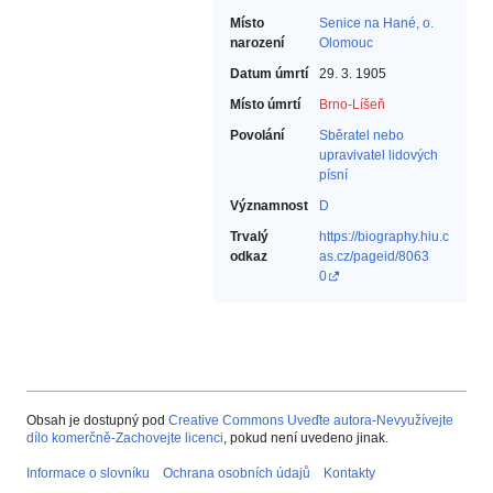
Místo
Senice na Hané, o.
narození
Olomouc
Datum úmrtí
29. 3. 1905
Místo úmrtí
Brno-Líšeň
Povolání
Sběratel nebo
upravivatel lidových
písní‎
Významnost
D
Trvalý
https://biography.hiu.c
odkaz
as.cz/pageid/8063
0
Obsah je dostupný pod
Creative Commons Uveďte autora-Nevyužívejte
dílo komerčně-Zachovejte licenci
, pokud není uvedeno jinak.
Informace o slovníku
Ochrana osobních údajů
Kontakty