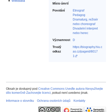
Wikidata
Místo úmrtí
Povolání
Etnograf‎
Pedagog‎
Dramaturg, režisér
nebo choreograf‎
Divadelní interpret
nebo herec‎
Významnost
D
Trvalý
https://biography.hiu.c
odkaz
as.cz/pageid/8017
1
Obsah je dostupný pod
Creative Commons Uveďte autora-Nevyužívejte
dílo komerčně-Zachovejte licenci
, pokud není uvedeno jinak.
Informace o slovníku
Ochrana osobních údajů
Kontakty