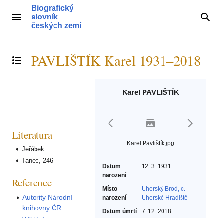
Přeskočit
Biografický
na
slovník
Hlavní menu
Hle
obsah
českých zemí
PAVLIŠTÍK Karel 1931–2018
Přepnout obsah
Karel PAVLIŠTÍK
Literatura
Karel Pavlištík.jpg
Jeřábek
Tanec, 246
Datum
12. 3. 1931
narození
Reference
Místo
Uherský Brod, o.
Autority Národní
narození
Uherské Hradiště
knihovny ČR
Datum úmrtí
7. 12. 2018