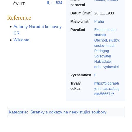
II, s. 534
ČVUIT
narození
Datum úmrtí
26. 11. 1933
Reference
Místo úmrtí
Praha
Autority Národní knihovny
Povolání
Ekonom nebo
ČR
statistik‎
Wikidata
Obchod, služby,
cestovní ruch‎
Pedagog‎
Spisovatel‎
Nakladatel
nebo vydavatel‎
Významnost
C
Trvalý
https://biograph
odkaz
y.hiu.cas.cz/pag
eid/56667
Kategorie
:
Stránky s odkazy na neexistující soubory