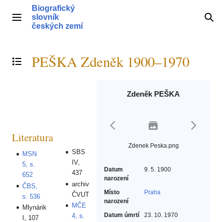
Přeskočit
Biografický
na
slovník
Hlavní menu
Hle
obsah
českých zemí
PEŠKA Zdeněk 1900–1970
Přepnout obsah
Zdeněk PEŠKA
Literatura
Zdenek Peska.png
SBS
MSN
IV,
5, s.
Datum
9. 5. 1900
437
652
narození
archiv
ČBS,
Místo
Praha
ČVUT
s. 536
narození
MČE
Mlynárik
Datum úmrtí
23. 10. 1970
4, s.
I, 107