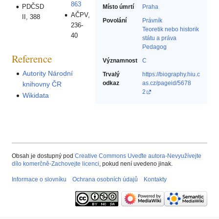
863
PDČSD
Místo úmrtí
Praha
AČPV,
II, 388
Povolání
Právník‎
236-
Teoretik nebo historik
40
státu a práva‎
Pedagog‎
Reference
Významnost
C
Autority Národní
Trvalý
https://biography.hiu.c
odkaz
as.cz/pageid/5678
knihovny ČR
2
Wikidata
Obsah je dostupný pod
Creative Commons Uveďte autora-Nevyužívejte
dílo komerčně-Zachovejte licenci
, pokud není uvedeno jinak.
Informace o slovníku
Ochrana osobních údajů
Kontakty