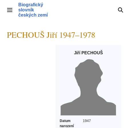
Přeskočit
Biografický
na
slovník
Hlavní menu
Hle
obsah
českých zemí
PECHOUŠ Jiří 1947–1978
Jiří PECHOUŠ
Datum
1947
narození