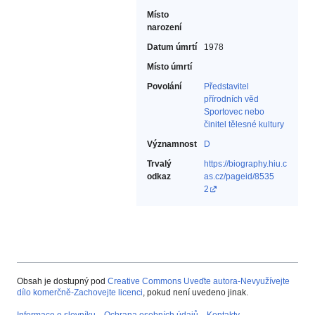
Místo
narození
Datum úmrtí
1978
Místo úmrtí
Povolání
Představitel
přírodních věd‎
Sportovec nebo
činitel tělesné kultury‎
Významnost
D
Trvalý
https://biography.hiu.c
odkaz
as.cz/pageid/8535
2
Obsah je dostupný pod
Creative Commons Uveďte autora-Nevyužívejte
dílo komerčně-Zachovejte licenci
, pokud není uvedeno jinak.