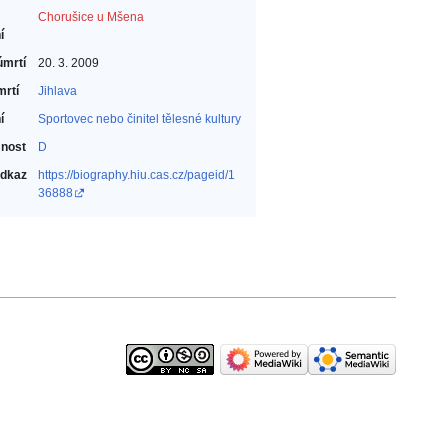
Chorušice u Mšena
í
úmrtí
20. 3. 2009
mrtí
Jihlava
í
Sportovec nebo činitel tělesné kultury‎
nost
D
odkaz
https://biography.hiu.cas.cz/pageid/1
36888