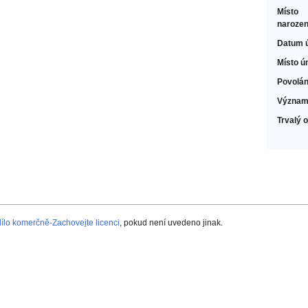
Místo
narozen
Datum 
Místo ú
Povolán
Význam
Trvalý 
lo komerčně-Zachovejte licenci
, pokud není uvedeno jinak.