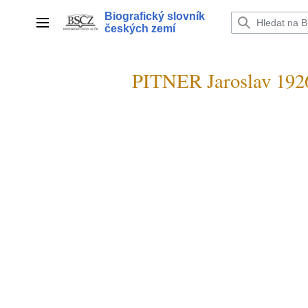
Přeskočit
Biografický slovník
na
Hlavní menu
českých zemí
obsah
PITNER Jaroslav 192