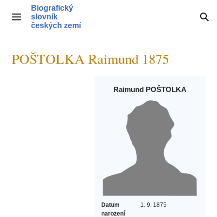
Přeskočit
Biografický
na
slovník
Hlavní menu
Hle
obsah
českých zemí
POŠTOLKA Raimund 1875
Raimund POŠTOLKA
Datum
1. 9. 1875
narození