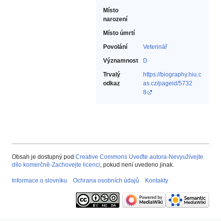
Místo
narození
Místo úmrtí
Povolání
Veterinář‎
Významnost
D
Trvalý
https://biography.hiu.c
odkaz
as.cz/pageid/5732
8
Obsah je dostupný pod
Creative Commons Uveďte autora-Nevyužívejte
dílo komerčně-Zachovejte licenci
, pokud není uvedeno jinak.
Informace o slovníku
Ochrana osobních údajů
Kontakty