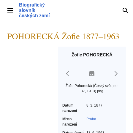
Přeskočit
Biografický
na
slovník
Hlavní menu
Hle
obsah
českých zemí
POHORECKÁ Žofie 1877–1963
Žofie POHORECKÁ
Žofie Pohorecká (Český svět, no.
37, 1913).png
Datum
8. 3. 1877
narození
Místo
Praha
narození
Datum úmrtí
18. 6. 1963