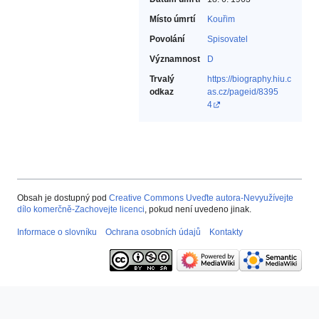
Místo úmrtí
Kouřim
Povolání
Spisovatel‎
Významnost
D
Trvalý
https://biography.hiu.c
odkaz
as.cz/pageid/8395
4
Obsah je dostupný pod
Creative Commons Uveďte autora-Nevyužívejte
dílo komerčně-Zachovejte licenci
, pokud není uvedeno jinak.
Informace o slovníku
Ochrana osobních údajů
Kontakty