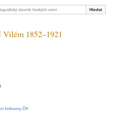
Hledat
Vilém 1852–1921
8
dní knihovny ČR