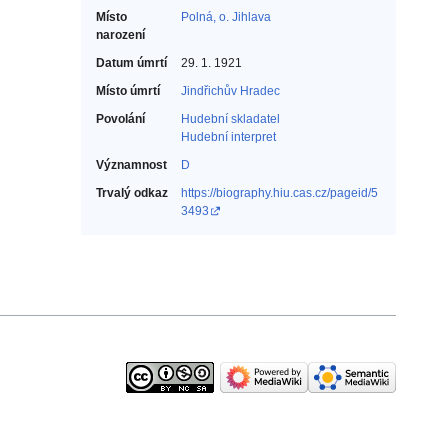
Místo
Polná, o. Jihlava
narození
Datum úmrtí
29. 1. 1921
Místo úmrtí
Jindřichův Hradec
Povolání
Hudební skladatel‎
Hudební interpret‎
Významnost
D
Trvalý odkaz
https://biography.hiu.cas.cz/pageid/5
3493