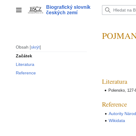
Přeskočit
Biografický slovník
na
Hlavní menu
českých zemí
obsah
POJMAN 
Obsah
skrýt
Začátek
Literatura
Reference
Literatura
Polensko, 127-
Reference
Autority Náro
Wikidata