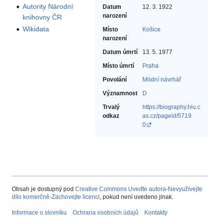
Autority Národní
Datum
12. 3. 1922
narození
knihovny ČR
Wikidata
Místo
Košice
narození
Datum úmrtí
13. 5. 1977
Místo úmrtí
Praha
Povolání
Módní návrhář‎
Významnost
D
Trvalý
https://biography.hiu.c
odkaz
as.cz/pageid/5719
0
Obsah je dostupný pod
Creative Commons Uveďte autora-Nevyužívejte
dílo komerčně-Zachovejte licenci
, pokud není uvedeno jinak.
Informace o slovníku
Ochrana osobních údajů
Kontakty