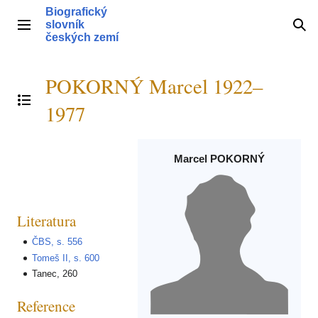
Přeskočit
Biografický
na
slovník
Hlavní menu
Hle
obsah
českých zemí
POKORNÝ Marcel 1922–
Přepnout obsah
1977
Marcel POKORNÝ
Literatura
ČBS, s. 556
Tomeš II, s. 600
Tanec, 260
Reference