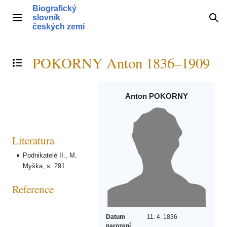
Přeskočit
Biografický
na
slovník
Hlavní menu
Hle
obsah
českých zemí
POKORNY Anton 1836–1909
Přepnout obsah
Anton POKORNY
Literatura
Podnikatelé II., M.
Myška, s. 291
Reference
Datum
11. 4. 1836
narození