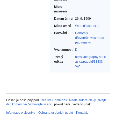
Místo
narození
Datum úmrtí
26. 9. 1909
Místo úmrtí
Wien (Rakousko)
Povolání
Odborník
dřevoprůmyslu nebo
papírenství‎
Významnost
D
Trvalý
https://biography.hiu.c
odkaz
as.cz/pageid/13833
5
Obsah je dostupný pod
Creative Commons Uveďte autora-Nevyužívejte
dílo komerčně-Zachovejte licenci
, pokud není uvedeno jinak.
Informace o slovníku
Ochrana osobních údajů
Kontakty