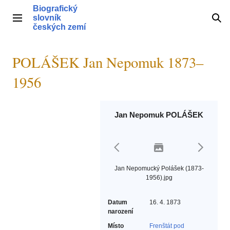
Přeskočit
Biografický
na
slovník
Hlavní menu
Hle
obsah
českých zemí
POLÁŠEK Jan Nepomuk 1873–
1956
Jan Nepomuk POLÁŠEK
Jan Nepomucký Polášek (1873-
1956).jpg
Datum
16. 4. 1873
narození
Místo
Frenštát pod