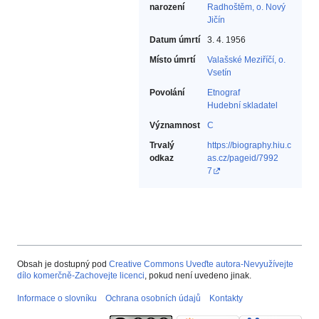
narození
Radhoštěm, o. Nový
Jičín
Datum úmrtí
3. 4. 1956
Místo úmrtí
Valašské Meziříčí, o.
Vsetín
Povolání
Etnograf‎
Hudební skladatel‎
Významnost
C
Trvalý
https://biography.hiu.c
odkaz
as.cz/pageid/7992
7
Obsah je dostupný pod
Creative Commons Uveďte autora-Nevyužívejte
dílo komerčně-Zachovejte licenci
, pokud není uvedeno jinak.
Informace o slovníku
Ochrana osobních údajů
Kontakty