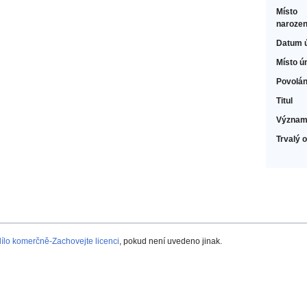
Místo
narozen
Datum 
Místo ú
Povolán
Titul
Význam
Trvalý 
lo komerčně-Zachovejte licenci
, pokud není uvedeno jinak.