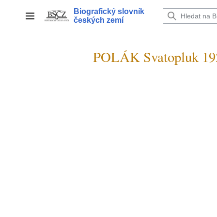
Přeskočit
Biografický slovník
na
Hlavní menu
českých zemí
obsah
POLÁK Svatopluk 19