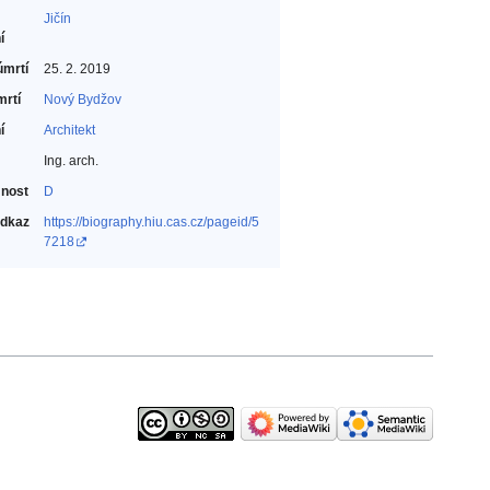
Jičín
í
úmrtí
25. 2. 2019
mrtí
Nový Bydžov
í
Architekt‎
Ing. arch.
nost
D
odkaz
https://biography.hiu.cas.cz/pageid/5
7218