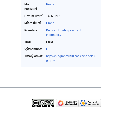
Místo
Praha
narození
Datum úmrtí
14. 6. 1979
Místo úmrtí
Praha
Povolání
Knihovník nebo pracovník
informatiky‎
Titul
PhDr.
Významnost
D
Trvalý odkaz
https://biography.hiu.cas.cz/pageid/6
9111