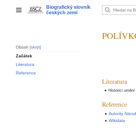
Přeskočit
Biografický slovník
na
Hlavní menu
českých zemí
obsah
POLÍVKO
Obsah
skrýt
Začátek
Literatura
Reference
Literatura
Historici umění
Reference
Autority Náro
Wikidata