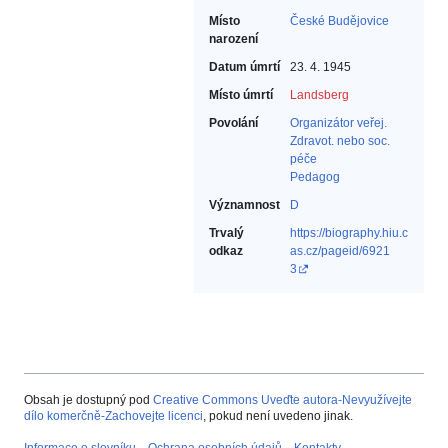
Místo
České Budějovice
narození
Datum úmrtí
23. 4. 1945
Místo úmrtí
Landsberg
Povolání
Organizátor veřej.
Zdravot. nebo soc.
péče‎
Pedagog‎
Významnost
D
Trvalý
https://biography.hiu.c
odkaz
as.cz/pageid/6921
3
Obsah je dostupný pod
Creative Commons Uveďte autora-Nevyužívejte
dílo komerčně-Zachovejte licenci
, pokud není uvedeno jinak.