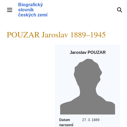
Přeskočit
Biografický
na
slovník
Hlavní menu
Hle
obsah
českých zemí
POUZAR Jaroslav 1889–1945
Jaroslav POUZAR
Datum
27. 3. 1889
narození