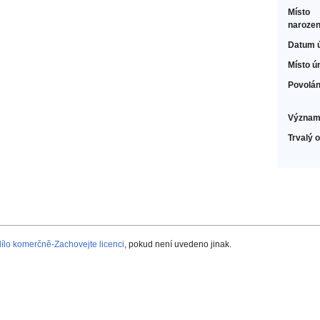
Místo
narozen
Datum 
Místo ú
Povolán
Význam
Trvalý 
lo komerčně-Zachovejte licenci
, pokud není uvedeno jinak.