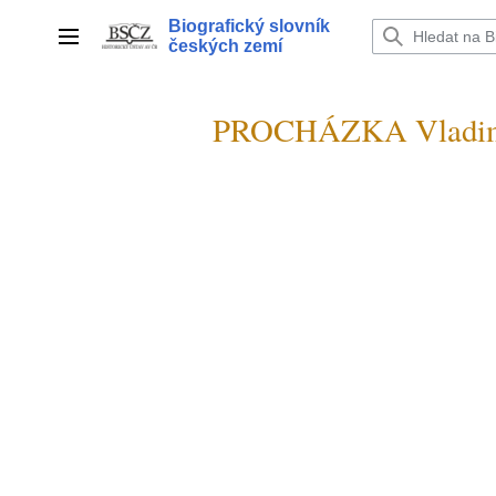
Přeskočit
Biografický slovník
na
Hlavní menu
českých zemí
obsah
PROCHÁZKA Vladimí