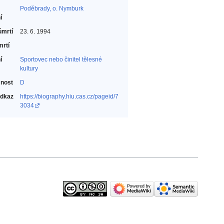
Poděbrady, o. Nymburk
í
úmrtí
23. 6. 1994
mrtí
í
Sportovec nebo činitel tělesné
kultury‎
nost
D
odkaz
https://biography.hiu.cas.cz/pageid/7
3034