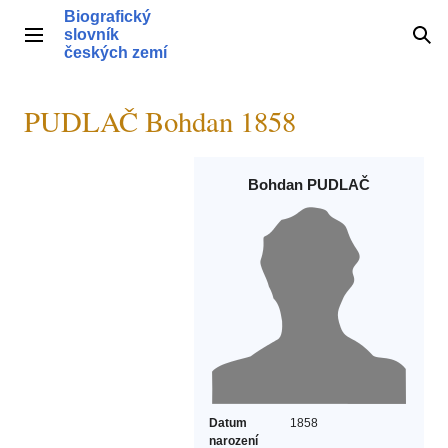
Přeskočit
Biografický
na
slovník
Hlavní menu
Hle
obsah
českých zemí
PUDLAČ Bohdan 1858
Bohdan PUDLAČ
Datum
1858
narození