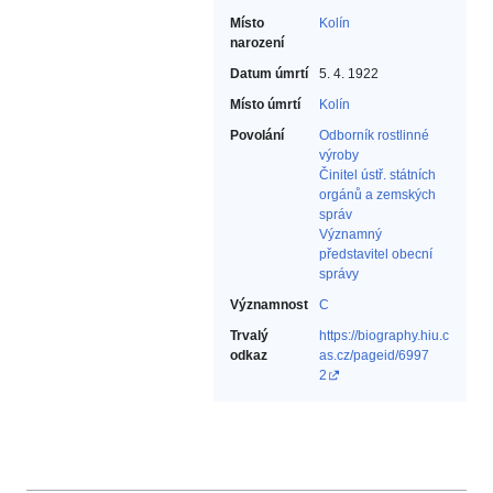
Místo
Kolín
narození
Datum úmrtí
5. 4. 1922
Místo úmrtí
Kolín
Povolání
Odborník rostlinné
výroby‎
Činitel ústř. státních
orgánů a zemských
správ‎
Významný
představitel obecní
správy‎
Významnost
C
Trvalý
https://biography.hiu.c
odkaz
as.cz/pageid/6997
2