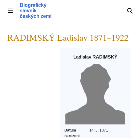
Přeskočit
Biografický
na
slovník
Hlavní menu
Hle
obsah
českých zemí
RADIMSKÝ Ladislav 1871–1922
Ladislav RADIMSKÝ
Datum
14. 3. 1871
narození