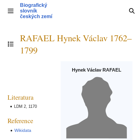
Přeskočit
Biografický
na
slovník
Hlavní menu
Hle
obsah
českých zemí
RAFAEL Hynek Václav 1762–
Přepnout obsah
1799
Hynek Václav RAFAEL
Literatura
LDM 2, 1170
Reference
Wikidata