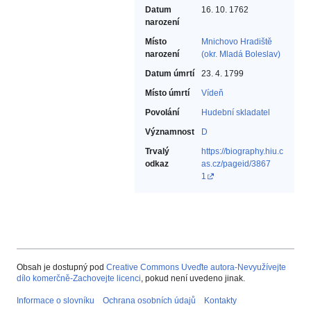
Datum
16. 10. 1762
narození
Místo
Mnichovo Hradiště
narození
(okr. Mladá Boleslav)
Datum úmrtí
23. 4. 1799
Místo úmrtí
Vídeň
Povolání
Hudební skladatel‎
Významnost
D
Trvalý
https://biography.hiu.c
odkaz
as.cz/pageid/3867
1
Obsah je dostupný pod
Creative Commons Uveďte autora-Nevyužívejte
dílo komerčně-Zachovejte licenci
, pokud není uvedeno jinak.
Informace o slovníku
Ochrana osobních údajů
Kontakty