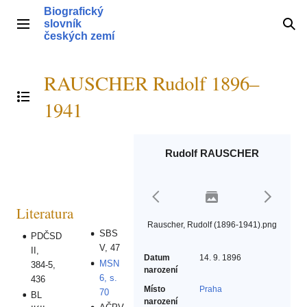
Přeskočit
Biografický
na
slovník
Hlavní menu
Hle
obsah
českých zemí
RAUSCHER Rudolf 1896–
Přepnout obsah
1941
Rudolf RAUSCHER
Literatura
Rauscher, Rudolf (1896-1941).png
SBS
PDČSD
V, 47
II,
Datum
14. 9. 1896
MSN
384-5,
narození
6, s.
436
Místo
Praha
70
BL
narození