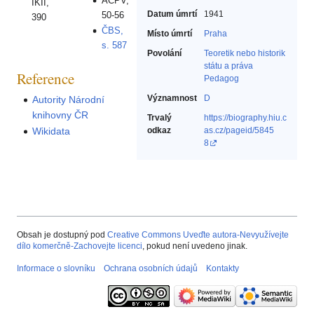
AČPV,
IKII,
Datum úmrtí
1941
50-56
390
ČBS,
Místo úmrtí
Praha
s. 587
Povolání
Teoretik nebo historik
státu a práva‎
Reference
Pedagog‎
Významnost
D
Autority Národní
knihovny ČR
Trvalý
https://biography.hiu.c
odkaz
as.cz/pageid/5845
Wikidata
8
Obsah je dostupný pod
Creative Commons Uveďte autora-Nevyužívejte
dílo komerčně-Zachovejte licenci
, pokud není uvedeno jinak.
Informace o slovníku
Ochrana osobních údajů
Kontakty