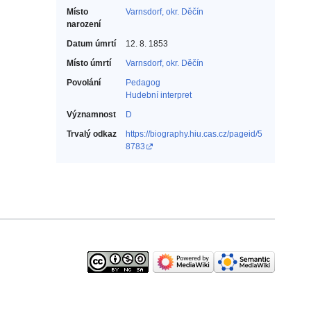
Místo
Varnsdorf, okr. Děčín
narození
Datum úmrtí
12. 8. 1853
Místo úmrtí
Varnsdorf, okr. Děčín
Povolání
Pedagog‎
Hudební interpret‎
Významnost
D
Trvalý odkaz
https://biography.hiu.cas.cz/pageid/5
8783