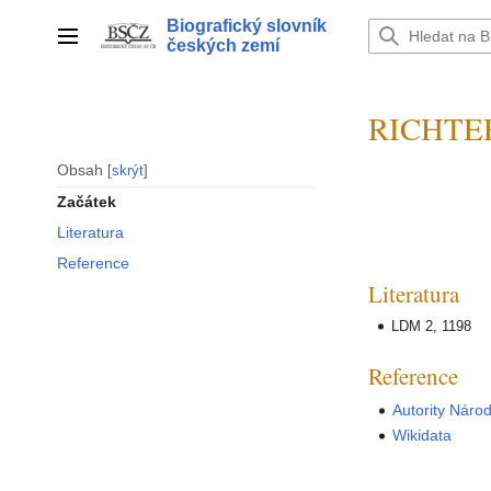
Přeskočit
Biografický slovník
na
Hlavní menu
českých zemí
obsah
RICHTER 
Obsah
skrýt
Začátek
Literatura
Reference
Literatura
LDM 2, 1198
Reference
Autority Náro
Wikidata