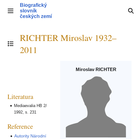
Přeskočit
Biografický
na
slovník
Hlavní menu
Hle
obsah
českých zemí
RICHTER Miroslav 1932–
Přepnout obsah
2011
Miroslav RICHTER
Literatura
Mediaevalia HB 2/
1992, s. 231
Reference
Autority Národní