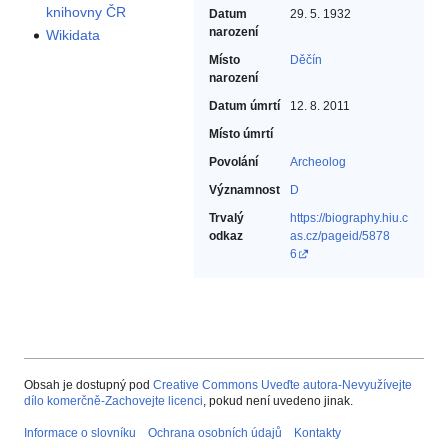
knihovny ČR
Datum
29. 5. 1932
narození
Wikidata
Místo
Děčín
narození
Datum úmrtí
12. 8. 2011
Místo úmrtí
Povolání
Archeolog‎
Významnost
D
Trvalý
https://biography.hiu.c
odkaz
as.cz/pageid/5878
6
Obsah je dostupný pod
Creative Commons Uveďte autora-Nevyužívejte
dílo komerčně-Zachovejte licenci
, pokud není uvedeno jinak.
Informace o slovníku
Ochrana osobních údajů
Kontakty