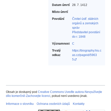
Datum úmrtí
28. 7. 1412
Místo úmrtí
Povolání
Činitel ústř. státních
orgánů a zemských
správ‎
Představitel povstání
do r. 1848‎
Významnost
C
Trvalý
https://biography.hiu.c
odkaz
as.cz/pageid/5963
5
Obsah je dostupný pod
Creative Commons Uveďte autora-Nevyužívejte
dílo komerčně-Zachovejte licenci
, pokud není uvedeno jinak.
Informace o slovníku
Ochrana osobních údajů
Kontakty