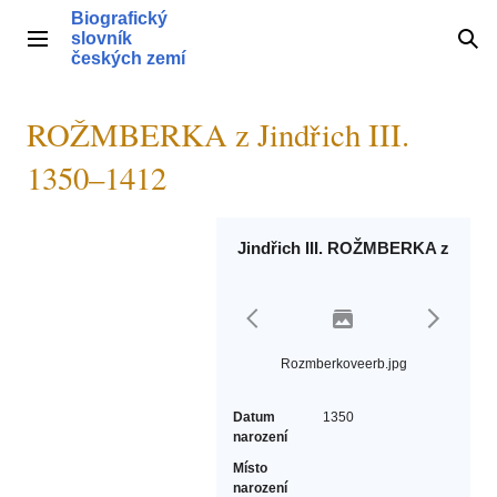
Přeskočit
Biografický
na
slovník
Hlavní menu
Hle
obsah
českých zemí
ROŽMBERKA z Jindřich III.
1350–1412
Jindřich III. ROŽMBERKA z
Rozmberkoveerb.jpg
Datum
1350
narození
Místo
narození