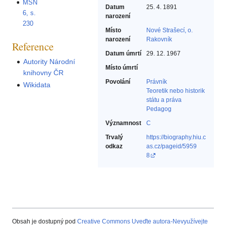
MSN
Datum
25. 4. 1891
6, s.
narození
230
Místo
Nové Strašecí, o.
narození
Rakovník
Reference
Datum úmrtí
29. 12. 1967
Autority Národní
Místo úmrtí
knihovny ČR
Povolání
Právník‎
Wikidata
Teoretik nebo historik
státu a práva‎
Pedagog‎
Významnost
C
Trvalý
https://biography.hiu.c
odkaz
as.cz/pageid/5959
8
Obsah je dostupný pod
Creative Commons Uveďte autora-Nevyužívejte