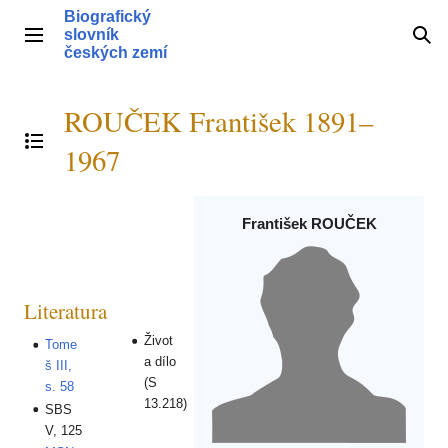
Přeskočit
Biografický
na
slovník
Hlavní menu
Hle
obsah
českých zemí
ROUČEK František 1891–
Přepnout obsah
1967
František ROUČEK
Literatura
Život
Tome
a dílo
š III,
(S
s. 58
13.218)
SBS
V, 125