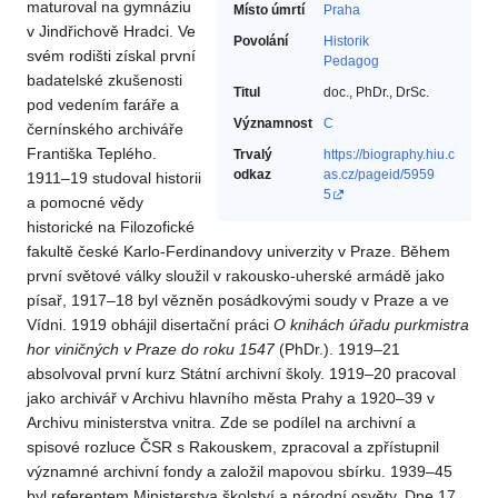
maturoval na gymnáziu
Místo úmrtí
Praha
v Jindřichově Hradci. Ve
Povolání
Historik‎
svém rodišti získal první
Pedagog‎
badatelské zkušenosti
Titul
doc., PhDr., DrSc.
pod vedením faráře a
Významnost
C
černínského archiváře
Františka Teplého.
Trvalý
https://biography.hiu.c
odkaz
as.cz/pageid/5959
1911–19 studoval historii
5
a pomocné vědy
historické na Filozofické
fakultě české Karlo-Ferdinandovy univerzity v Praze. Během
první světové války sloužil v rakousko-uherské armádě jako
písař, 1917–18 byl vězněn posádkovými soudy v Praze a ve
Vídni. 1919 obhájil disertační práci
O knihách úřadu purkmistra
hor viničných v Praze do roku 1547
(PhDr.). 1919–21
absolvoval první kurz Státní archivní školy. 1919–20 pracoval
jako archivář v Archivu hlavního města Prahy a 1920–39 v
Archivu ministerstva vnitra. Zde se podílel na archivní a
spisové rozluce ČSR s Rakouskem, zpracoval a zpřístupnil
významné archivní fondy a založil mapovou sbírku. 1939–45
byl referentem Ministerstva školství a národní osvěty. Dne 17.