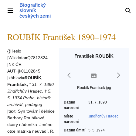
Přeskočit
Biografický
na
slovník
Hlavní menu
Hle
obsah
českých zemí
ROUBÍK František 1890–1974
{{Heslo
František ROUBÍK
|Wikidata=Q7812824
|NK ČR
AUT=jk01102845
|záhlaví=
ROUBÍK,
František,
* 31. 7. 1890
Roubik Frantisek.jpg
Jindřichův Hradec, † 5.
5. 1974 Praha, historik,
Datum
31. 7. 1890
archivář, pedagog
narození
|text=Syn tovární dělnice
Místo
Jindřichův Hradec
Barbory Roubíkové,
narození
dcery nádeníka. Jméno
Datum úmrtí
5. 5. 1974
otce matrika neuvádí. R.