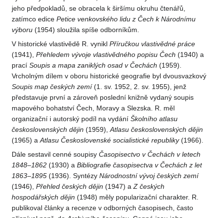
jeho předpokladů, se obracela k širšímu okruhu čtenářů,
zatímco edice
Petice venkovského lidu z Čech k Národnímu
výboru
(1954) sloužila spíše odborníkům.
V historické vlastivědě R. vynikl
Příručkou vlastivědné práce
(1941),
Přehledem vývoje vlastivědného popisu Čech
(1940) a
prací
Soupis a mapa zaniklých osad v Čechách
(1959).
Vrcholným dílem v oboru historické geografie byl dvousvazkový
Soupis map českých zemí
(1. sv. 1952, 2. sv. 1955), jenž
představuje první a zároveň poslední knižně vydaný soupis
mapového bohatství Čech, Moravy a Slezska. R. měl
organizační i autorský podíl na vydání
Školního atlasu
československých dějin
(1959),
Atlasu československých dějin
(1965) a
Atlasu Československé socialistické republiky
(1966).
Dále sestavil cenné soupisy
Časopisectvo v Čechách v letech
1848–1862
(1930) a
Bibliografie časopisectva v Čechách z let
1863–1895
(1936). Syntézy
Národnostní vývoj českých zemí
(1946),
Přehled českých dějin
(1947) a
Z českých
hospodářských dějin
(1948) měly popularizační charakter. R.
publikoval články a recenze v odborných časopisech, často