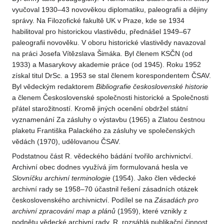
vyučoval 1930–43 novověkou diplomatiku, paleografii a dějiny
správy. Na Filozofické fakultě UK v Praze, kde se 1934
habilitoval pro historickou vlastivědu, přednášel 1949–67
paleografii novověku. V oboru historické vlastivědy navazoval
na práci Josefa Vítězslava Šimáka. Byl členem KSČN (od
1933) a Masarykovy akademie práce (od 1945). Roku 1952
získal titul DrSc. a 1953 se stal členem korespondentem ČSAV.
Byl vědeckým redaktorem
Bibliografie československé historie
a členem Československé společnosti historické a Společnosti
přátel starožitností. Kromě jiných ocenění obdržel státní
vyznamenání Za zásluhy o výstavbu (1965) a Zlatou čestnou
plaketu Františka Palackého za zásluhy ve společenských
vědách (1970), udělovanou ČSAV.
Podstatnou část R. vědeckého bádání tvořilo archivnictví.
Archivní obec dodnes využívá jím formulovaná hesla ve
Slovníčku archivní terminologie
(1954). Jako člen vědecké
archivní rady se 1958–70 účastnil řešení zásadních otázek
československého archivnictví. Podílel se na
Zásadách pro
archivní zpracování map a plánů
(1959), které vznikly z
podnětu vědecké archivní rady. R. rozsáhlá publikační činnost