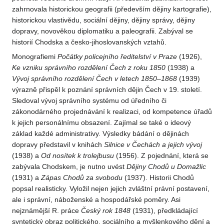
zahrnovala historickou geografii (především dějiny kartografie),
historickou vlastivědu, sociální dějiny, dějiny správy, dějiny
dopravy, novověkou diplomatiku a paleografii. Zabýval se
historií Chodska a česko-jihoslovanských vztahů.
Monografiemi
Počátky policejního ředitelství v Praze
(1926),
Ke vzniku správního rozdělení Čech z roku 1850
(1938) a
Vývoj správního rozdělení Čech v letech 1850–1868
(1939)
výrazně přispěl k poznání správních dějin Čech v 19. století.
Sledoval vývoj správního systému od úředního či
zákonodárného projednávání k realizaci, od kompetence úřadů
k jejich personálnímu obsazení. Zajímal se také o ideový
základ každé administrativy. Výsledky bádání o dějinách
dopravy představil v knihách
Silnice v Čechách a jejich vývoj
(1938) a
Od nosítek k trolejbusu
(1956). Z pojednání, která se
zabývala Chodskem, je nutno uvést
Dějiny Chodů u Domažlic
(1931) a
Zápas Chodů za svobodu
(1937). Historii Chodů
popsal realisticky. Vyložil nejen jejich zvláštní právní postavení,
ale i správní, náboženské a hospodářské poměry. Asi
nejznámější R. práce
Český rok 1848
(1931), předkládající
syntetický obraz politického, sociálního a myšlenkového dění a