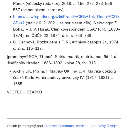
Pánek (vědecký redaktor), 2019, s. 156, 272–273, 566–
567 (se soupisem literatury)
https://cs.wikipedia.org/wiki/Franti%C5%A1ek_Roub%C3%
ADk
(stav k 6. 2. 2021, se soupisem díla). Nekrology: Z.
Boháč – J. V. Horák, Člen korespondent ČSAV F. R. (1890–
1974), in: ČSČH 22, 1974, č. 5, s. 788–789
G. Čechová, Rozloučení s F. R., Archivní časopis 24, 1974,
č. 2, s. 115–117.
|prameny=* SOA, Třeboň, Sbírka matrik, matrika nar. řkt. f. ú.
Jindřichův Hradec, 1886–1892, kniha 28, fol. 315
Archiv UK, Praha, f. Matriky UK, inv. č. 4, Matrika doktorů
české Karlo-Ferdinandovy univerzity IV. (1917–1921), s.
1685.
VOJTĚCH SZAJKÓ
Obsah je dostupný pod
Creative Commons Uveďte autora-Nevyužívejte