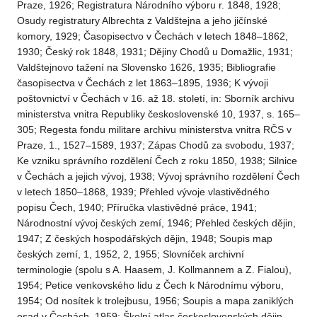
Praze, 1926; Registratura Národního výboru r. 1848, 1928;
Osudy registratury Albrechta z Valdštejna a jeho jičínské
komory, 1929; Časopisectvo v Čechách v letech 1848–1862,
1930; Český rok 1848, 1931; Dějiny Chodů u Domažlic, 1931;
Valdštejnovo tažení na Slovensko 1626, 1935; Bibliografie
časopisectva v Čechách z let 1863–1895, 1936; K vývoji
poštovnictví v Čechách v 16. až 18. století, in: Sborník archivu
ministerstva vnitra Republiky československé 10, 1937, s. 165–
305; Regesta fondu militare archivu ministerstva vnitra RČS v
Praze, 1., 1527–1589, 1937; Zápas Chodů za svobodu, 1937;
Ke vzniku správního rozdělení Čech z roku 1850, 1938; Silnice
v Čechách a jejich vývoj, 1938; Vývoj správního rozdělení Čech
v letech 1850–1868, 1939; Přehled vývoje vlastivědného
popisu Čech, 1940; Příručka vlastivědné práce, 1941;
Národnostní vývoj českých zemí, 1946; Přehled českých dějin,
1947; Z českých hospodářských dějin, 1948; Soupis map
českých zemí, 1, 1952, 2, 1955; Slovníček archivní
terminologie (spolu s A. Haasem, J. Kollmannem a Z. Fialou),
1954; Petice venkovského lidu z Čech k Národnímu výboru,
1954; Od nosítek k trolejbusu, 1956; Soupis a mapa zaniklých
osad v Čechách, 1959; Školní atlas československých dějin,