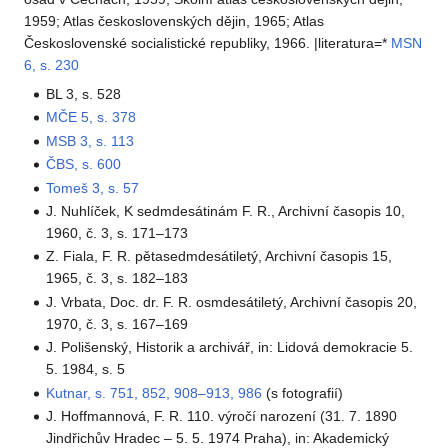
1959; Atlas československých dějin, 1965; Atlas
Československé socialistické republiky, 1966. |literatura=*
MSN
6, s. 230
BL 3, s. 528
MČE 5, s. 378
MSB 3, s. 113
ČBS, s. 600
Tomeš 3, s. 57
J. Nuhlíček, K sedmdesátinám F. R., Archivní časopis 10,
1960, č. 3, s. 171–173
Z. Fiala, F. R. pětasedmdesátiletý, Archivní časopis 15,
1965, č. 3, s. 182–183
J. Vrbata, Doc. dr. F. R. osmdesátiletý, Archivní časopis 20,
1970, č. 3, s. 167–169
J. Polišenský, Historik a archivář, in: Lidová demokracie 5.
5. 1984, s. 5
Kutnar, s. 751, 852, 908–913, 986
(s fotografií)
J. Hoffmannová, F. R. 110. výročí narození (31. 7. 1890
Jindřichův Hradec – 5. 5. 1974 Praha), in: Akademický