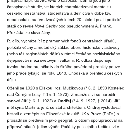
přispíval např. do
Archivního časopisu
. Cenné jsou jeho
časopisecké studie, ve kterých charakterizoval mentalitu
českého měšťanstva, studentstva a dělnictva v době tzv.
neoabsolutismu. Ve dvacátých letech 20. století psal i politické
statě do revue
Nové Čechy
pod pseudonymem A. Frank.
Překládal ze slovinštiny.
R. dílo, vycházející z pramenných fondů centrálních úřadů,
položilo věcný a metodický základ oboru historické vlastivědy
(nebo též regionálních dějin) v rámci českého pozitivistického
dějepisectví mezi světovými válkami. R. odkaz disponuje
trvalou hodnotou, ačkoliv do širšího povědomí pronikly pouze
jeho práce týkající se roku 1848, Chodska a přehledu českých
dějin.
Oženil se 1920 s Eliškou, roz. Mužíkovou (* 6. 2. 1893 Kostelec
nad Černými Lesy, † 15. 1. 1973). Z manželství se narodili
synové
Jiří
(* 6. 1. 1922) a
Ondřej
(* 4. 9. 1927, † 2014). Jiří
měl syna Martina, jenž se stal architektem. Ondřej vystudoval
historii a zeměpis na Filozofické fakultě UK v Praze (PhDr.) a
prosadil se především jako geograf. S otcem spolupracoval na
přípravě atlasů. |dílo= výběr: Počátky policejního ředitelství v