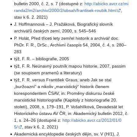
bulletin 2000, č. 2, s. 7 (dostupné z:
http://abicko.avcr.cz/mi
randa2/m2/archiv/2000/2/obsah/frantisek-roubik.html
,
stav k 6. 2. 2021)
J. Hoffmannová – J. Pražáková, Biografický slovník
archivářů českých zemí, 2000, s. 545–546
P. Holát, Před třiceti lety zemřel historik a archivář doc.
PhDr. F. R., DrSc., Archivní časopis 54, 2004, č. 4, s. 280–
283
týž, F. R. – bibliografie, 2005
týž, F. R. Neúnavný poutník mapou historie, 2007, passim
(se soupisem pramenů a literatury)
týž, F. R. versus František Graus, aneb Jak se stal
„buržoazní“ a nikoliv „marxistický“ historik členem
korespondentem ČSAV, in: Proměny diskursu české
marxistické historiografie (Kapitoly z historiografie 20.
století), 2008, s. 179–191, P. Vošahlíková, Devadesát let
Historického ústavu AV ČR, in: Akademický bulletin 2012, č.
1, s. 24–26 (dostupné z:
http://abicko.avcr.cz/2012/01/0
5/
, stav k 6. 2. 2021)
Akademická encyklopedie českých dějin, sv. V (H/1), J.