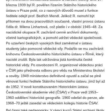
března 1939 byl R. pověřen řízením Státního historického
ústavu v Praze poté, co z rasových důvodů musel z funkce
ředitele odejít prof. Bedřich Mendl. Jelikož R. nemohl být
přítomen na dvou pracovištích současně, vlastní provoz ústavu
řídila dr. Milena Linhartová, což platilo i v období 1945–48. Za
nacistické okupace R. zachránil cenné archivní dokumenty,
včetně kartografických, a pomohl udržet vědecké společnosti.
Po uzavření českých vysokých škol zaměstnal v ústavu
studenty jako pomocné vědecké síly. Podařilo se mu zachránit
knihovnu Československého historického ústavu v Římě, který
nacisté zrušili. Byla tak udržována jistá kontinuita české
historické vědy. Po osvobození R. organizoval vědeckou práci
v ČSR jako přednosta odboru pro vědu na Ministerstvu školství
a osvěty. 1949 ministerstvo definitivně opustil a začal se plně
věnovat funkci ředitele Státního historického ústavu, jímž byl až
do 1952. V nově konstituovaném Historickém ústavu
Československé akademie věd (ČSAV) v Praze vedl 1953–
1960 oddělení historické geografie. 1960 odešel do penze, ale
1968–70 ještě zasedal ve vědeckém kolegiu historie ČSAV.
Byl činný také pedagogicky. V rámci kurzů Státní archivní školy