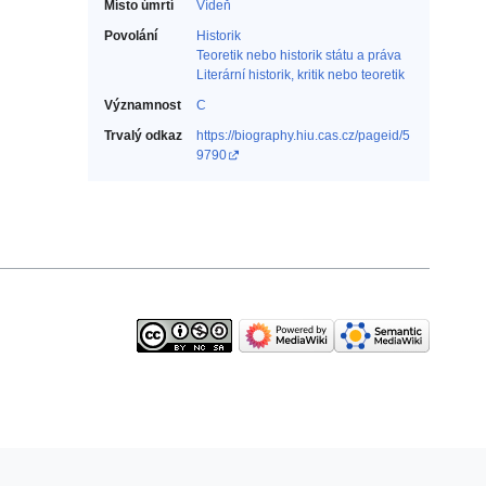
Místo úmrtí
Vídeň
Povolání
Historik‎
Teoretik nebo historik státu a práva‎
Literární historik, kritik nebo teoretik‎
Významnost
C
Trvalý odkaz
https://biography.hiu.cas.cz/pageid/5
9790