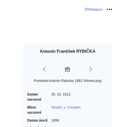
Přihlášení
Osobní 
Antonín František RYBIČKA
Frantisek Antonin Rybicka 1882 Vilimek.png
Datum
30. 10. 1812
narození
Místo
Skuteč, o. Chrudim
narození
Datum úmrtí
1899