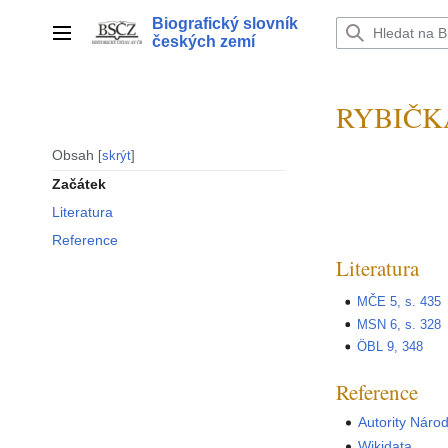
Přeskočit
Biografický slovník
na
Hlavní menu
českých zemí
obsah
RYBIČKA 
Obsah
skrýt
Začátek
Literatura
Reference
Literatura
MČE 5, s. 435
MSN 6, s. 328
ÖBL 9, 348
Reference
Autority Náro
Wikidata