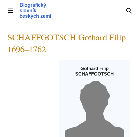
Přeskočit
Biografický
na
slovník
Hlavní menu
Hle
obsah
českých zemí
SCHAFFGOTSCH Gothard Filip
1696–1762
Gothard Filip
SCHAFFGOTSCH