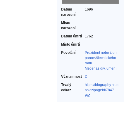
Datum
1696
narození
Místo
narození
Datum úmrtí
1762
Místo úmrtí
Povolání
Prezident nebo člen
panov./šlechtického
rodu‎
Mecenáš div. umění‎
Významnost
D
Trvalý
https://biography.hiu.c
odkaz
as.cz/pageid/7847
9