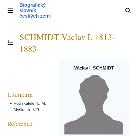
Přeskočit
Biografický
na
slovník
Hlavní menu
Hle
obsah
českých zemí
SCHMIDT Václav I. 1813–
Přepnout obsah
1883
Václav I. SCHMIDT
Literatura
Podnikatelé II., M.
Myška, s. 329
Reference