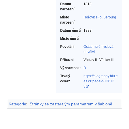
Datum
1813
narození
Místo
Hořovice (o. Beroun)
narození
Datum úmrtí
1883
Místo úmrtí
Povolání
Ostatní průmyslová
odvětví‎
Příbuzní
Václav II., Václav III.
Významnost
D
Trvalý
https://biography.hiu.c
odkaz
as.cz/pageid/13813
3
Kategorie
:
Stránky se zastaralým parametrem v šabloně