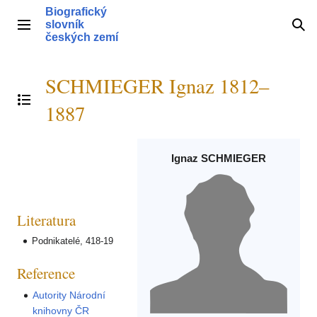
Přeskočit
Biografický
na
slovník
Hlavní menu
Hle
obsah
českých zemí
SCHMIEGER Ignaz 1812–
Přepnout obsah
1887
Ignaz SCHMIEGER
Literatura
Podnikatelé, 418-19
Reference
Autority Národní
knihovny ČR