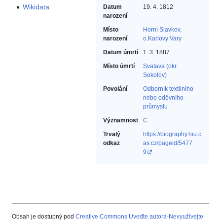
Wikidata
Datum
19. 4. 1812
narození
Místo
Horní Slavkov,
narození
o.Karlovy Vary
Datum úmrtí
1. 3. 1887
Místo úmrtí
Svatava (okr.
Sokolov)
Povolání
Odborník textilního
nebo oděvního
průmyslu‎
Významnost
C
Trvalý
https://biography.hiu.c
odkaz
as.cz/pageid/5477
9
Obsah je dostupný pod
Creative Commons Uveďte autora-Nevyužívejte