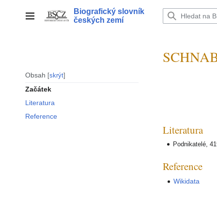
Přeskočit
Biografický slovník
na
Hlavní menu
českých zemí
obsah
SCHNABE
Obsah
skrýt
Začátek
Literatura
Reference
Literatura
Podnikatelé, 4
Reference
Wikidata