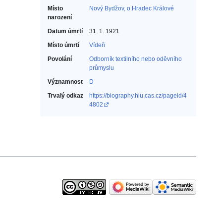
Místo
Nový Bydžov, o.Hradec Králové
narození
Datum úmrtí
31. 1. 1921
Místo úmrtí
Vídeň
Povolání
Odborník textilního nebo oděvního
průmyslu‎
Významnost
D
Trvalý odkaz
https://biography.hiu.cas.cz/pageid/4
4802