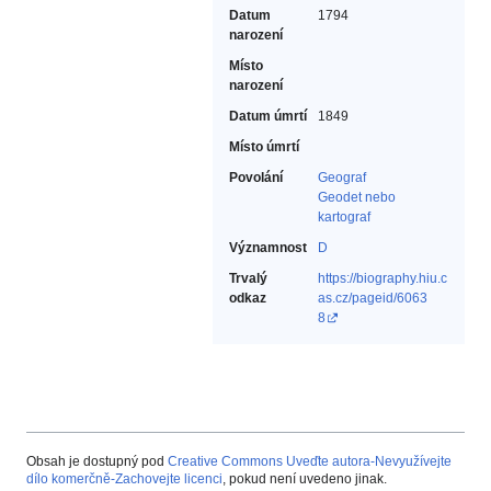
Datum
1794
narození
Místo
narození
Datum úmrtí
1849
Místo úmrtí
Povolání
Geograf‎
Geodet nebo
kartograf‎
Významnost
D
Trvalý
https://biography.hiu.c
odkaz
as.cz/pageid/6063
8
Obsah je dostupný pod
Creative Commons Uveďte autora-Nevyužívejte
dílo komerčně-Zachovejte licenci
, pokud není uvedeno jinak.