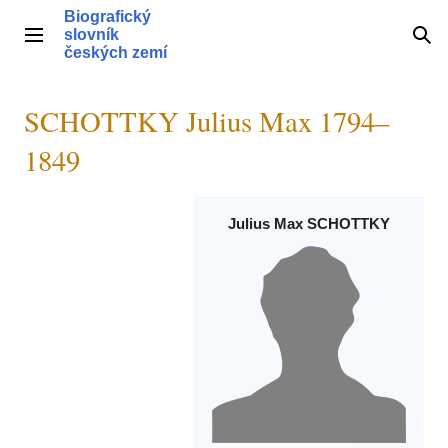
Přeskočit
Biografický
na
slovník
Hlavní menu
Hle
obsah
českých zemí
SCHOTTKY Julius Max 1794–
1849
Julius Max SCHOTTKY