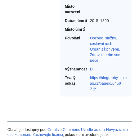
Místo
narození
Datum úmrtí
20. 5. 1890
Místo úmrtí
Povolání
Obchod, služby,
cestovní ruch‎
Organizátor veřej.
Zdravot. nebo soc.
péče‎
Významnost
D
Trvalý
https://biography.hiu.c
odkaz
as.cz/pageid/6450
2
Obsah je dostupný pod
Creative Commons Uveďte autora-Nevyužívejte
dílo komerčně-Zachovejte licenci
, pokud není uvedeno jinak.