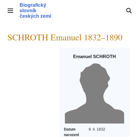
Přeskočit
Biografický
na
slovník
Hlavní menu
Hle
obsah
českých zemí
SCHROTH Emanuel 1832–1890
Emanuel SCHROTH
Datum
9. 4. 1832
narození