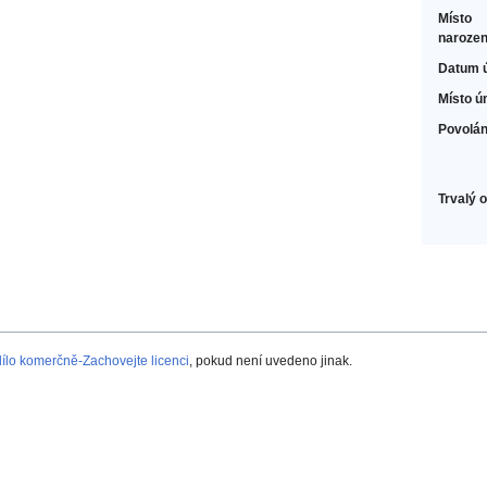
Místo
narozen
Datum 
Místo ú
Povolán
Trvalý 
lo komerčně-Zachovejte licenci
, pokud není uvedeno jinak.