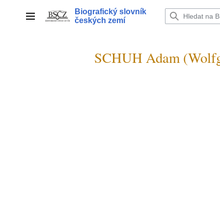
Přeskočit
Biografický slovník
na
Hlavní menu
českých zemí
obsah
SCHUH Adam (Wolfg