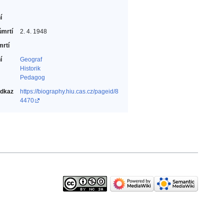
í
úmrtí
2. 4. 1948
mrtí
í
Geograf‎
Historik‎
Pedagog‎
odkaz
https://biography.hiu.cas.cz/pageid/8
4470